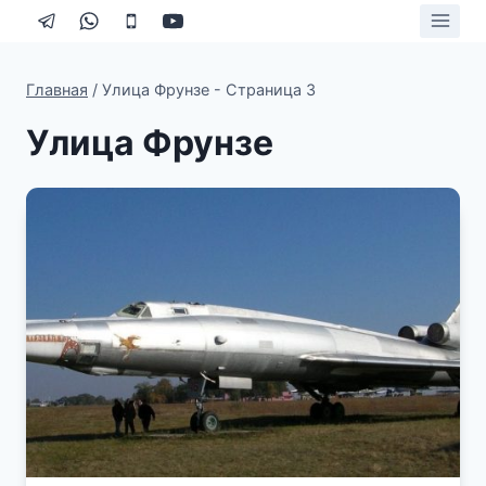
Перейти
к
содержимому
Главная
/
Улица Фрунзе
- Страница 3
Улица Фрунзе