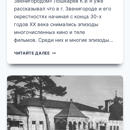
Звенигородом» Лошкарёв К.В Я уже
рассказывал что в г. Звенигороде и его
окрестностях начиная с конца 30-х
годов XX века снимались эпизоды
многочисленных кино и теле
фильмов. Среди них и многие эпизоды…
НА
ЧИТАЙТЕ ДАЛЕЕ
КИНОЭКРАНЕ
—
ЗВЕНИГОРОД
В
1983-
1984
ГГ
ФРАГМЕНТЫ
ИЗ
ТЕЛЕФИЛЬМА
"НЕИЗВЕСТНЫЙ
СОЛДАТ"