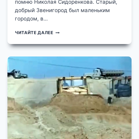
помню Николая Сидоренкова. Старый,
добрый Звенигород был маленьким
городом, в…
КИНОАКТЕРЫ
ЧИТАЙТЕ ДАЛЕЕ
ФРУНЗИК
МКРТЧЯН
И
АЛЕКСЕЙ
СМИРНОВ
В
ДЮТЬКОВО
ФОТО
ИЗ
СЕМЕЙНОГО
АРХИВА
Р.Н.
СИДОРЕНКОВА