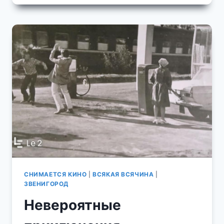
ЕРШОВО
В
ТЕЛЕСЕРИАЛЕ
«КОДЕКС
ЧЕСТИ»
КИНОСЪЕМКИ
В
ЕРШОВО
И
ЗВЕНИГОРОДЕ
В
НАЧАЛЕ
2000-
Х
СНИМАЕТСЯ КИНО
|
ВСЯКАЯ ВСЯЧИНА
|
ЗВЕНИГОРОД
Невероятные