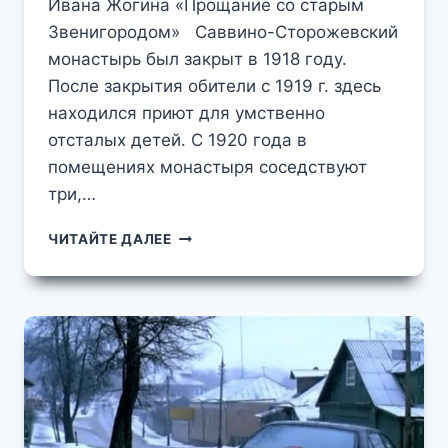
Ивана Жогина «Прощание со старым
Звенигородом» Саввино-Сторожевский
монастырь был закрыт в 1918 году.
После закрытия обители с 1919 г. здесь
находился приют для умственно
отсталых детей. С 1920 года в
помещениях монастыря соседствуют
три,…
КИНОХРОНИКА
ЧИТАЙТЕ ДАЛЕЕ
ПЕРВЫХ
ЛЕТ
СОВЕТСКОЙ
ВЛАСТИ
МАЛОИЗВЕСТНЫЕ
СТРАНИЦЫ
ИСТОРИИ
САВВИНО-
СТОРОЖЕВСКОГО
МОНАСТЫРЯ
В
ЗВЕНИГОРОДЕ