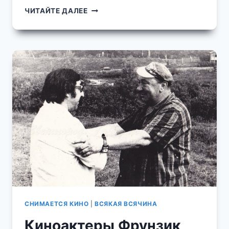
ЗВЕНИГОРОД
ЧИТАЙТЕ ДАЛЕЕ
И
ДЮТЬКОВО
В
СЕРЕДИНЕ
1950-
Х
ФРАГМЕНТЫ
ИЗ
КИНОФИЛЬМА
"ОНИ
БЫЛИ
ПЕРВЫМИ"
СНИМАЕТСЯ КИНО
|
ВСЯКАЯ ВСЯЧИНА
Киноактеры Фрунзик