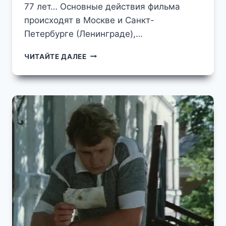
77 лет… Основные действия фильма
происходят в Москве и Санкт-
Петербурге (Ленинграде),…
НЕВЕРОЯТНЫЕ
ЧИТАЙТЕ ДАЛЕЕ
ПРИКЛЮЧЕНИЯ
ИТАЛЬЯНЦЕВ
В
ЗВЕНИГОРОДЕ
СЪЁМКИ
КУЛЬТОВОЙ
КИНОЛЕНТЫ
70-
Х
ГОДОВ
В
ОКРЕСТНОСТЯХ
ЗВЕНИГОРОДА