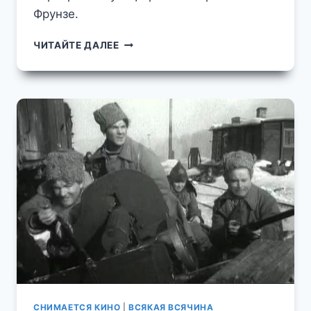
Фрунзе.
УЛИЦЫ
ЧИТАЙТЕ ДАЛЕЕ
КРАСНАЯ
ГОРА
И
ФРУНЗЕ
В
НАЧАЛЕ
2000-
Х
ЭПИЗОД
ИЗ
КИНОФИЛЬМА
"БУМЕР"
СНИМАЕТСЯ КИНО
|
ВСЯКАЯ ВСЯЧИНА