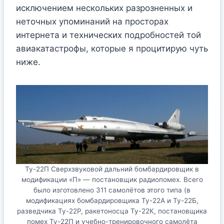
исключением нескольких разрозненных и
неточных упоминаний на просторах
интернета и технических подробностей той
авиакатастрофы, которые я процитирую чуть
ниже.
Ту-22П Сверхзвуковой дальний бомбардировщик в
модификации «П» — постановщик радиопомех. Всего
было изготовлено 311 самолётов этого типа (в
модификациях бомбардировщика Ту-22А и Ту-22Б,
разведчика Ту-22Р, ракетоносца Ту-22К, постановщика
помех Ту-22П и учебно-тренировочного самолёта