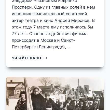
Эльдаром Рязановым и Франко
Проспери. Одну из главных ролей в нем
исполнил замечательный советский
актер театра и кино Андрей Миронов. В
этом году 7 марта ему исполнилось бы
77 лет… Основные действия фильма
происходят в Москве и Санкт-
Петербурге (Ленинграде),…
НЕВЕРОЯТНЫЕ
ЧИТАЙТЕ ДАЛЕЕ
ПРИКЛЮЧЕНИЯ
ИТАЛЬЯНЦЕВ
В
ЗВЕНИГОРОДЕ
СЪЁМКИ
КУЛЬТОВОЙ
КИНОЛЕНТЫ
70-
Х
ГОДОВ
В
ОКРЕСТНОСТЯХ
ЗВЕНИГОРОДА