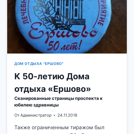
ГГ
ФОТО
ИЗ
ЛИЧНОГО
АРХИВА
К.В.
ЛОШКАРЁВА
ДОМ ОТДЫХА "ЕРШОВО"
К 50-летию Дома
отдыха «Ершово»
Сканированные страницы проспекта к
юбилею здравницы
От
Администратор
24.11.2018
Также ограниченным тиражом был