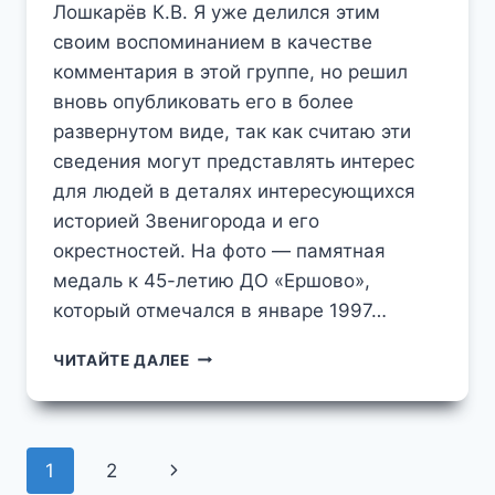
Лошкарёв К.В. Я уже делился этим
своим воспоминанием в качестве
комментария в этой группе, но решил
вновь опубликовать его в более
развернутом виде, так как считаю эти
сведения могут представлять интерес
для людей в деталях интересующихся
историей Звенигорода и его
окрестностей. На фото — памятная
медаль к 45-летию ДО «Ершово»,
который отмечался в январе 1997…
ИСТОРИЯ
ЧИТАЙТЕ ДАЛЕЕ
ОДНОГО
РАРИТЕТА
РОЖДЕНИЕ
СИМВОЛИКИ
ДО
"ЕРШОВО"
Навигация
Следующая
1
2
К
ЕГО
45-