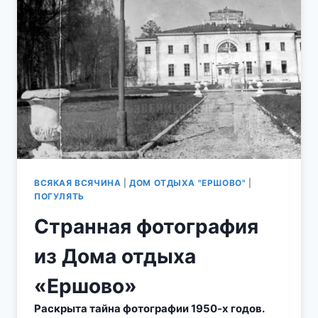
«ЕРШОВО»
БЫВШИЙ
КЛУБ-
СТОЛОВАЯ
НА
ТЕРРИТОРИИ
ДО
"ЕРШОВО"
ВСЯКАЯ ВСЯЧИНА
|
ДОМ ОТДЫХА "ЕРШОВО"
|
ПОГУЛЯТЬ
Странная фотография
из Дома отдыха
«Ершово»
Раскрыта тайна фотографии 1950-х годов.