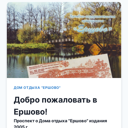
ОТДЫХА
«ЕРШОВО»
РАСКРЫТА
ТАЙНА
ФОТОГРАФИИ
1950-
Х
ГОДОВ.
ДОМ ОТДЫХА "ЕРШОВО"
Добро пожаловать в
Ершово!
Проспект о Дома отдыха "Ершово" издания
2005 г