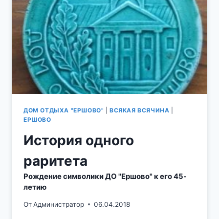
ИНТЕРЕСНЫЕ
ФАКТЫ
ИЗ
ИСТОРИИ
СЕЛА
ЕРШОВО.
ДОМ ОТДЫХА "ЕРШОВО"
|
ВСЯКАЯ ВСЯЧИНА
|
ЕРШОВО
История одного
раритета
Рождение символики ДО "Ершово" к его 45-
летию
От
Администратор
06.04.2018