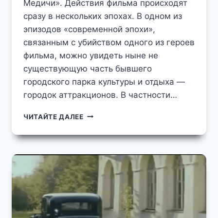
Медичи». Действия фильма происходят
сразу в нескольких эпохах. В одном из
эпизодов «современной эпохи»,
связанным с убийством одного из героев
фильма, можно увидеть ныне не
существующую часть бывшего
городского парка культуры и отдыха —
городок аттракционов. В частности…
В
ЧИТАЙТЕ ДАЛЕЕ
ЗВЕНИГОРОДСКОМ
ПКИО
БЫЛ
НАЙДЕН
ТРУП
НА
СЪЕМКАХ
КИНОФИЛЬМА
"ЛАРЕЦ
МАРИИ
МЕДИЧИ"