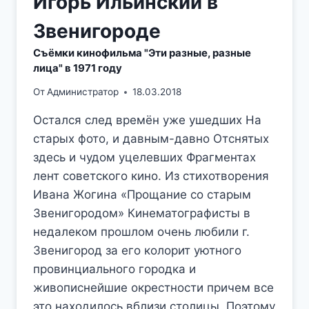
Игорь Ильинский в
Звенигороде
Съёмки кинофильма "Эти разные, разные
лица" в 1971 году
От
Администратор
18.03.2018
Остался след времён уже ушедших На
старых фото, и давным-давно Отснятых
здесь и чудом уцелевших Фрагментах
лент советского кино. Из стихотворения
Ивана Жогина «Прощание со старым
Звенигородом» Кинематографисты в
недалеком прошлом очень любили г.
Звенигород за его колорит уютного
провинциального городка и
живописнейшие окрестности причем все
это находилось вблизи столицы. Поэтому