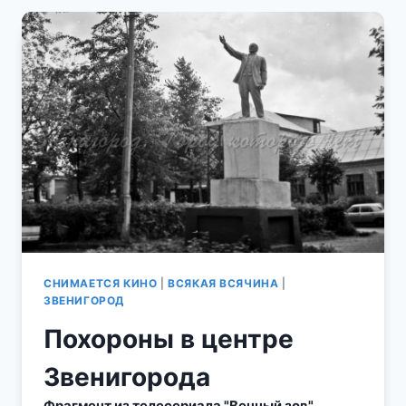
НА
КИНОЭКРАНЕ
ЭПИЗОДЫ
ИЗ
КИНОФИЛЬМА
«СТРЕЛЕЦ
НЕПРИКАЯННЫЙ»
СНИМАЕТСЯ КИНО
|
ВСЯКАЯ ВСЯЧИНА
|
ЗВЕНИГОРОД
Похороны в центре
Звенигорода