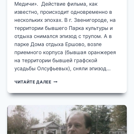
Медичи». Действие фильма, как
известно, происходит одновременно в
нескольких эпохах. В г. Звенигороде, на
территории бывшего Парка культуры и
отдыха снимался эпизод с трупом. А в
парке Дома отдыха Ершово, возле
приемного корпуса (бывшая оранжерея
на территории бывшей графской
усадьбы Олсуфьевых), сняли эпизод…
ЛАРЕЦ
ЧИТАЙТЕ ДАЛЕЕ
МАРИИ
МЕДИЧИ
В
ЕРШОВО
ДО
"ЕРШОВО"
В
ФИЛЬМЕ
"ЛАРЕЦ
МАРИИ
МЕДИЧИ"