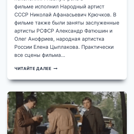
фильме исполнил Народный артист
СССР Николай Афанасьевич Крючков. В
фильме также были заняты заслуженные
артисты РСФСР Александр Фатюшин и
Олег Анофриев, народная артистка
России Елена Цыплакова. Практически
все сцены фильма…
НАРОДНЫЙ
ЧИТАЙТЕ ДАЛЕЕ
АРТИСТ
СССР
Н.А.
КРЮЧКОВ
В
СЕЛЕ
ЕРШОВО
СЪЁМКИ
ТЕЛЕФИЛЬМА
"ЧЕЛОВЕК
НА
ПОЛУСТАНКЕ"
В