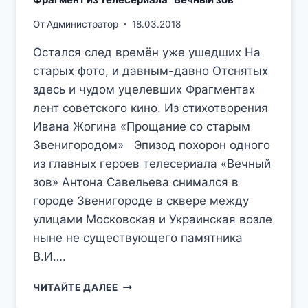
Фрагмент из телесериала "Вечный зов"
От
Администратор
18.03.2018
Остался след времён уже ушедших На
старых фото, и давным-давно Отснятых
здесь и чудом уцелевших Фрагментах
лент советского кино. Из стихотворения
Ивана Жогина «Прощание со старым
Звенигородом» Эпизод похорон одного
из главных героев телесериала «Вечный
зов» Антона Савельева снимался в
городе Звенигороде в сквере между
улицами Московская и Украинская возле
ныне не существующего памятника
В.И….
ПОХОРОНЫ
ЧИТАЙТЕ ДАЛЕЕ
В