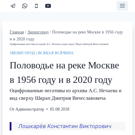
Перейти
к
содержимому
Главная
/
Звенигород
/
Половодье на реке Москве в 1956 году
и в 2020 году
Оцифрованные негативы из архива А.С. Нечаева и вид сверху Шкрап Дмитрия Вячеславовича
ЗВЕНИГОРОД
|
ВСЯКАЯ ВСЯЧИНА
Половодье на реке Москве
в 1956 году и в 2020 году
Оцифрованные негативы из архива А.С. Нечаева и
вид сверху Шкрап Дмитрия Вячеславовича
От
Администратор
05.08.2018
Лошкарёв Константин Викторович