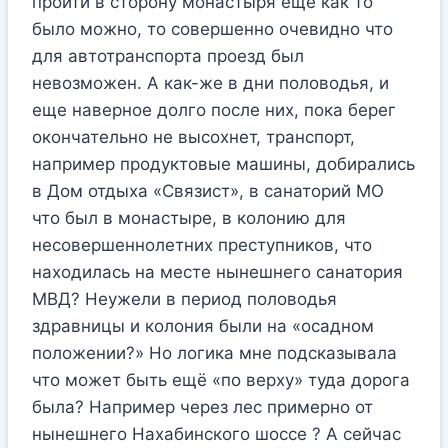
пройти в сторону монастыря еще как то
было можно, то совершенно очевидно что
для автотранспорта проезд был
невозможен. А как-же в дни половодья, и
еще наверное долго после них, пока берег
окончательно не высохнет, транспорт,
например продуктовые машины, добирались
в Дом отдыха «Связист», в санаторий МО
что был в монастыре, в колонию для
несовершеннолетних преступников, что
находилась на месте нынешнего санатория
МВД? Неужели в период половодья
здравницы и колония были на «осадном
положении?» Но логика мне подсказывала
что может быть ещё «по верху» туда дорога
была? Например через лес примерно от
нынешнего Нахабинского шоссе ? А сейчас