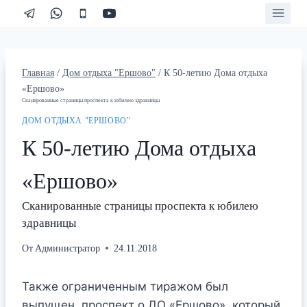
Перейти
к
содержимому
Главная
/
Дом отдыха "Ершово"
/
К 50-летию Дома отдыха
«Ершово»
Сканированные страницы проспекта к юбилею здравницы
ДОМ ОТДЫХА "ЕРШОВО"
К 50-летию Дома отдыха
«Ершово»
Сканированные страницы проспекта к юбилею
здравницы
От
Администратор
24.11.2018
Также ограниченным тиражом был
выпущен проспект о ДО «Ершово», который