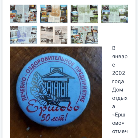
В
январ
е
2002
года
Дом
отдых
а
«Ерш
ово»
отмеч