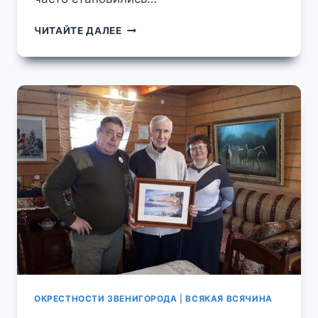
НАРОДНЫЙ
ЧИТАЙТЕ ДАЛЕЕ
АРТИСТ
СССР
ИГОРЬ
ИЛЬИНСКИЙ
В
ЗВЕНИГОРОДЕ
СЪЁМКИ
КИНОФИЛЬМА
"ЭТИ
РАЗНЫЕ,
РАЗНЫЕ
ЛИЦА"
В
1971
ГОДУ
ОКРЕСТНОСТИ ЗВЕНИГОРОДА
|
ВСЯКАЯ ВСЯЧИНА