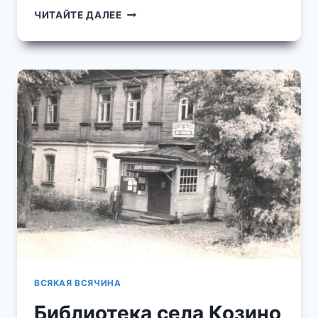
СКВОЗЬ
ЧИТАЙТЕ ДАЛЕЕ
ГОДА
ИЛИ
ВРЕМЯ,
НАЗАД!
СОВЕТСКОЕ
ШКОЛЬНОЕ
ДЕТСТВО
В
ПЕРЕКЛИЧКЕ
ВРЕМЕН.
ИЗ
АРХИВА
ЗВЕНИГОРОДЦА.
ФИЛЬМ-
ХРОНИКА.
ВСЯКАЯ ВСЯЧИНА
Библиотека села Козино