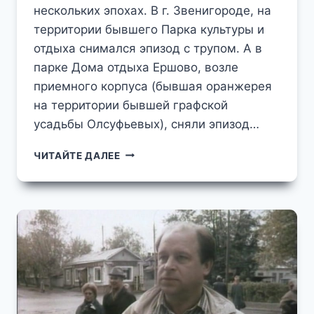
нескольких эпохах. В г. Звенигороде, на
территории бывшего Парка культуры и
отдыха снимался эпизод с трупом. А в
парке Дома отдыха Ершово, возле
приемного корпуса (бывшая оранжерея
на территории бывшей графской
усадьбы Олсуфьевых), сняли эпизод…
ЛАРЕЦ
ЧИТАЙТЕ ДАЛЕЕ
МАРИИ
МЕДИЧИ
В
ЕРШОВО
ДО
"ЕРШОВО"
В
ФИЛЬМЕ
"ЛАРЕЦ
МАРИИ
МЕДИЧИ"