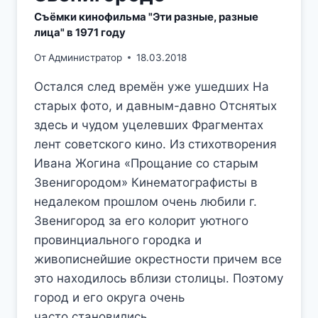
Съёмки кинофильма "Эти разные, разные
лица" в 1971 году
От
Администратор
18.03.2018
Остался след времён уже ушедших На
старых фото, и давным-давно Отснятых
здесь и чудом уцелевших Фрагментах
лент советского кино. Из стихотворения
Ивана Жогина «Прощание со старым
Звенигородом» Кинематографисты в
недалеком прошлом очень любили г.
Звенигород за его колорит уютного
провинциального городка и
живописнейшие окрестности причем все
это находилось вблизи столицы. Поэтому
город и его округа очень
часто становились…