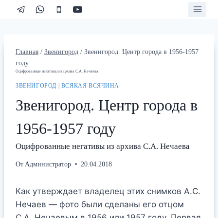
Перейти
к
содержимому
Главная
/
Звенигород
/
Звенигород. Центр города в 1956-1957
году
Оцифрованные негативы из архива С.А. Нечаева
ЗВЕНИГОРОД
|
ВСЯКАЯ ВСЯЧИНА
Звенигород. Центр города в
1956-1957 году
Оцифрованные негативы из архива С.А. Нечаева
От
Администратор
20.04.2018
Как утверждает владелец этих снимков А.С.
Нечаев — фото были сделаны его отцом
С.А. Нечаевым в 1956 или 1957 году. Первая