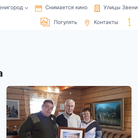
енигород
Снимается кино
Улицы Звени
Погулять
Контакты
а