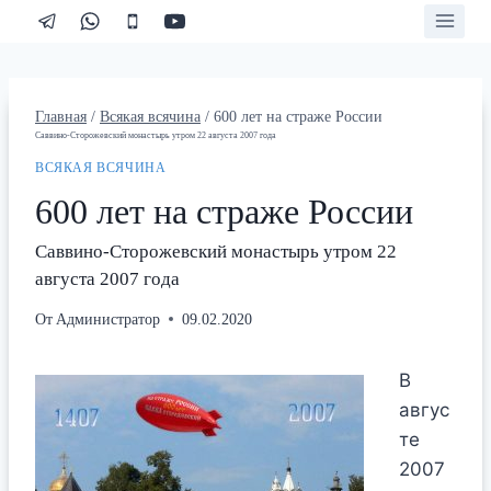
Перейти
к
содержимому
Главная
/
Всякая всячина
/
600 лет на страже России
Саввино-Сторожевский монастырь утром 22 августа 2007 года
ВСЯКАЯ ВСЯЧИНА
600 лет на страже России
Саввино-Сторожевский монастырь утром 22
августа 2007 года
От
Администратор
09.02.2020
В
авгус
те
2007