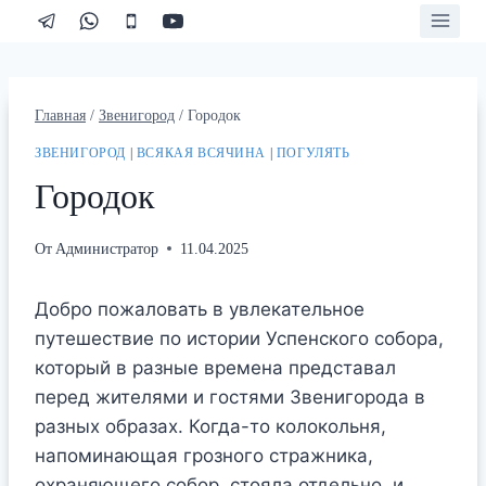
Перейти
к
содержимому
Главная
/
Звенигород
/
Городок
ЗВЕНИГОРОД
|
ВСЯКАЯ ВСЯЧИНА
|
ПОГУЛЯТЬ
Городок
От
Администратор
11.04.2025
Добро пожаловать в увлекательное
путешествие по истории Успенского собора,
который в разные времена представал
перед жителями и гостями Звенигорода в
разных образах. Когда-то колокольня,
напоминающая грозного стражника,
охраняющего собор, стояла отдельно, и